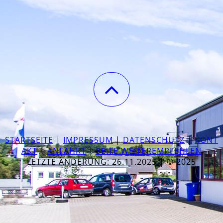
STARTSEITE
|
IMPRESSUM
|
DATENSCHUTZ
|
KONT
AKT
|
ANFAHRT
|
SEITE WEITEREMPFEHLEN
LETZTE ÄNDERUNG: 26.11.2025 | © 2025