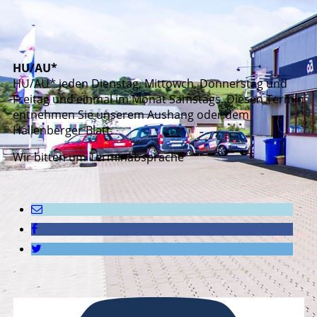
HU/AU*
HU/AU* jeden Dienstag, Mittowch, Donnerstag und
Freitag und einmal im Monat Samstags. Diesen Termin
entnehmen Sie unserem Aushang oder dem
Hallenberger Blatt.
Wir bitten um Terminabsprache