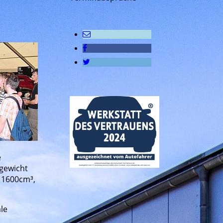
e
tgewicht
 1600cm³,
le