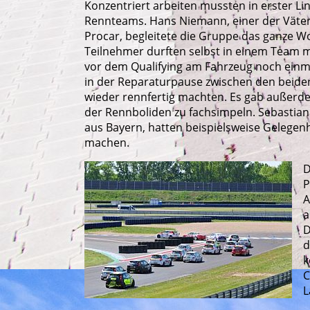
Konzentriert arbeiten mussten in erster Li
Rennteams. Hans Niemann, einer der Väte
Procar, begleitete die Gruppe das ganze Wo
Teilnehmer durften selbst in einem Team m
vor dem Qualifying am Fahrzeug noch einm
in der Reparaturpause zwischen den beiden
wieder rennfertig machten. Es gab außerde
der Rennboliden zu fachsimpeln. Sebastian
aus Bayern, hatten beispielsweise Gelegenh
machen.
D
P
A
a
D
d
k
C
L