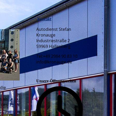
Kontakt
Autodienst Stefan
Kronauge
Industriestraße 2
59969 Hallenberg
Tel:+49 2984 90 83 10
info@kronauge.de
Unsere Öffnungszeiten
 die
r
 als
 des