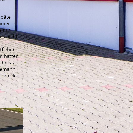
späte
ehmer
s nur
es nicht
fieber
n hatten
chefs zu
Niemann
enen sie