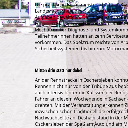
Die praktische Berufsmeisterschaft des K
Landesfachschule des Kfz-Gewerbes in Fran
Aufgaben bewältigen. Darin galt es zum Beis
Fehler im Managementsystem von Otto- und
Mechatroniker Diagnose- und Systemkompete
Teilnehmerinnen hatten an zehn Servicestat
vorkommen. Das Spektrum reichte von Arb
Sicherheitssystemen bis hin zum Motorm
Mitten drin statt nur dabei
An der Rennstrecke in Oschersleben konnte
Rennen nicht nur von der Tribüne aus beo
auch intensiv hinter die Kulissen der Renn
Fahrer an diesem Wochenende in Sachsen-
drehten. Mit der Veranstaltung erkennen 
inzwischen schon traditionell die erfolgreic
Nachwuchselite an. Deshalb stand in der 
Oschersleben der Spaß am Auto und am M