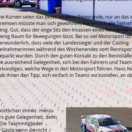
ie Kurven seien das Beste an einer Rennrunde, nur an das 
remsen müsste man sich gewöhnen, waren sich alle Teiln
inig. Gut, dass der enge Sitz den Insassen eines Rennwagen
enig Raum für Bewegungen lässt. Bei so viel Motorsport ist 
erwunderlich, dass viele der Landessieger und der Casting-
eilnehmerinnen während des Wochenendes vom Rennsport
epackt wurden. Durch den guten Kontakt zu den Rennställe
ie ausreichend Gelegenheit, sich bei den Fahrern und Team
rkundigen, welche Wege in den Motorsport führen. Hans 
ab ihnen den Tipp, sich einfach in Teams vorzustellen, an d
wortlichen immer. Hierzu
rs gute Gelegenheit, denn
. Die Teammitglieder
 Gäste,wenn sie nicht