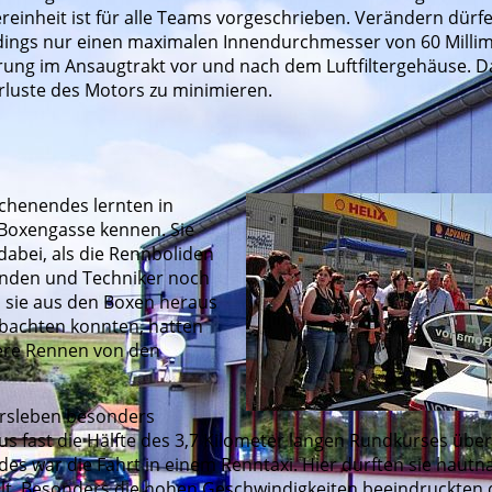
ereinheit ist für alle Teams vorgeschrieben. Verändern dürf
rdings nur einen maximalen Innendurchmesser von 60 Milli
führung im Ansaugtrakt vor und nach dem Luftfiltergehäuse. 
rluste des Motors zu minimieren.
henendes lernten in
 Boxengasse kennen. Sie
dabei, als die Rennboliden
tanden und Techniker noch
l sie aus den Boxen heraus
bachten konnten, hatten
dere Rennen von den
ersleben besonders
aus fast die Hälfte des 3,7 Kilometer langen Rundkurses über
es war die Fahrt in einem Renntaxi. Hier durften sie hautn
lt. Besonders die hohen Geschwindigkeiten beeindruckten 