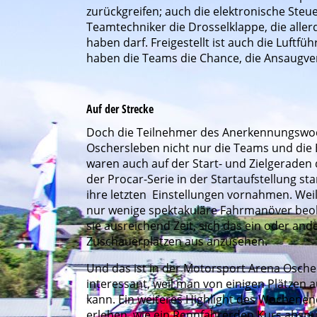
zurückgreifen; auch die elektronische Steu
Teamtechniker die Drosselklappe, die alle
haben darf. Freigestellt ist auch die Luft
haben die Teams die Chance, die Ansaugve
Auf der Strecke
Doch die Teilnehmer des Anerkennungswoc
Oschersleben nicht nur die Teams und die
waren auch auf der Start- und Zielgeraden 
der Procar-Serie in der Startaufstellung s
ihre letzten Einstellungen vornahmen. Wei
nur wenige spektakuläre Fahrmanöver beo
sie ausreichend Zeit, sich das ein oder an
Zuschauerplätzen aus anzusehen.
Und das ist in der Motorsport Arena Osch
interessant, weil man von einigen Plätzen 
kann. Ein weiteres Highlight des Wochenend
erleben, wie ein Rennfahrerden Kurs abspu