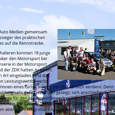
l Auto Medien gemeinsam
sieger des praktischen
es auf die Rennstrecke.
nhalieren konnten 18 junge
iker den Motorsport bei
serie in der Motorsport
d der ZDK hatten zu einem
Art eingeladen. Und das
hen Leistungswettbewerbs
innen eines Girls-Castings des ZDK wirklich verdient. Denn
ldung sehr gute Leistungen gezeigt, sich anschließend übe
ene für den Landeswettbewerb qualifiziert und schließlich
ommen. Die Casting-Teilnehmerinnen waren zum Zeitpunkt
ten aber ebenfalls großes Engagement.