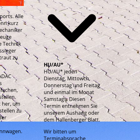
orts. Alle
enn kurz
Mechaniker
zeuge
e Technik
ssieger
traut zu
HU/AU*
HU/AU* jeden
 ADAC
Dienstag, Mittowch,
s
Donnerstag und Freitag
nfachen,
und einmal im Monat
tellen.
Samstags. Diesen
t her, um
Termin entnehmen Sie
tellen zu
unserem Aushang oder
der
dem Hallenberger Blatt.
ennwagen.
Wir bitten um
Terminabsprache