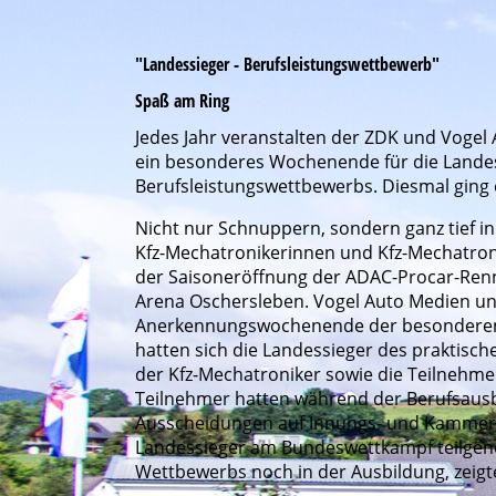
"Landessieger - Berufsleistungswettbewerb"
Spaß am Ring
Jedes Jahr veranstalten der ZDK und Voge
ein besonderes Wochenende für die Landes
Berufsleistungswettbewerbs. Diesmal ging 
Nicht nur Schnuppern, sondern ganz tief i
Kfz-Mechatronikerinnen und Kfz-Mechatron
der Saisoneröffnung der ADAC-Procar-Renn
Arena Oschersleben. Vogel Auto Medien un
Anerkennungswochenende der besonderen 
hatten sich die Landessieger des praktisc
der Kfz-Mechatroniker sowie die Teilnehmer
Teilnehmer hatten während der Berufsausbi
Ausscheidungen auf Innungs- und Kammereb
Landessieger am Bundeswettkampf teilgen
Wettbewerbs noch in der Ausbildung, zeig