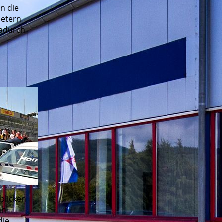
en die
metern
Dadurch
blicken
ah
die