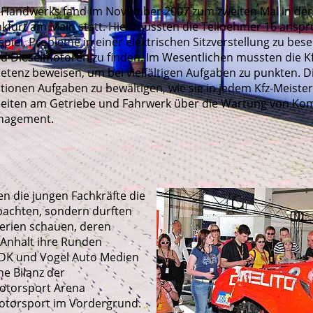
fz-Handwerks fand im November 2007 zum zweiten Mal in der
kfurt am Main statt. Hier mussten die Teilnehmer 16 anspr
piel, Probleme in einer elektrischen Sitzverstellung zu bese
 Dieselmotoren zu finden. Im Wesentlichen mussten die Kf
nz beweisen, um bei vielfältigen Aufgaben zu punkten. Di
ionen Aufgaben zu bewältigen, wie sie in jedem Kfz-Meiste
eiten am Getriebe und Fahrwerk über die Wartung von Kom
anagement.
n die jungen Fachkräfte die
bachten, sondern durften
serien schauen, deren
Anhalt ihre Runden
ZDK und Vogel Auto Medien
he Bilanz der
Motorsport Arena
otorsport im Vordergrund.