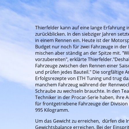
Thierfelder kann auf eine lange Erfahrung
zurückblicken. In den siebziger Jahren setz
in einem Rennen ein. Heute ist der Motorsp
Budget nur noch für zwei Fahrzeuge in der P
mischen aber ständig an der Spitze mit. "Wic
vorzubereiten", erklärte Thierfelder."Desh
Fahrzeuge zwischen den Rennen einer Sais
und prüfen jedes Bauteil." Die sorgfältige Ar
Erfolgsrezepte von ETH Tuning und trug da
manchem Fahrzeug während der Rennwoch
Schraube zu wechseln brauchte. In den Tea
Techniker in der Procar-Serie haben, ihre 
für frontgetriebene Fahrzeuge der Divisi
995 Kilogramm.
Um das Gewicht zu erreichen, dürfen die In
Gewichtsbalance erreichen. Bei der Einspri