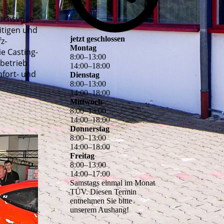
uchsvolle
itigen und
jetzt geschlossen
z-
Montag
e Casting-
8
:
00
–
13
:
00
rbetrieb
14
:
00
–
18
:
00
fort- und
Dienstag
8
:
00
–
13
:
00
14
:
00
–
18
:
00
Mittwoch
8
:
00
–
13
:
00
14
:
00
–
18
:
00
Donnerstag
8
:
00
–
13
:
00
14
:
00
–
18
:
00
Freitag
8
:
00
–
13
:
00
14
:
00
–
17
:
00
Samstags einmal im Monat
TÜV. Diesen Termin
entnehmen Sie bitte
unserem Aushang!