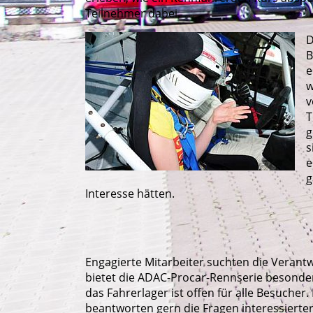
Teilnehmer dabei.
D
B
e
w
v
T
g
s
e
g
Interesse hätten.
Engagierte Mitarbeiter suchten die Verant
bietet die ADAC-Procar-Rennserie besonde
das Fahrerlager ist offen für alle Besucher
beantworten gern die Fragen interessierter