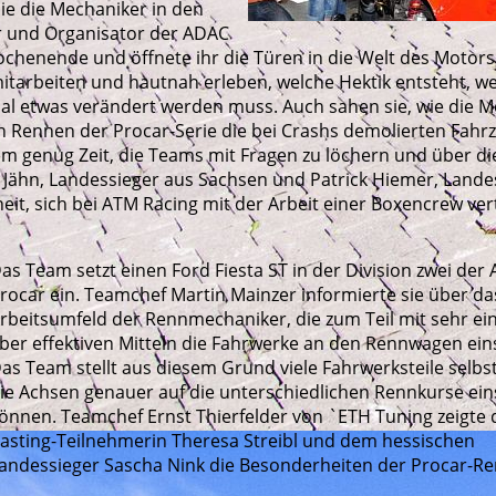
nie die Mechaniker in den
r und Organisator der ADAC
chenende und öffnete ihr die Türen in die Welt des Motorsp
itarbeiten und hautnah erleben, welche Hektik entsteht, w
al etwas verändert werden muss. Auch sahen sie, wie die 
 Rennen der Procar-Serie die bei Crashs demolierten Fahr
m genug Zeit, die Teams mit Fragen zu löchern und über di
 Jähn, Landessieger aus Sachsen und Patrick Hiemer, Lande
eit, sich bei ATM Racing mit der Arbeit einer Boxencrew ver
as Team setzt einen Ford Fiesta ST in der Division zwei der
rocar ein. Teamchef Martin Mainzer informierte sie über da
rbeitsumfeld der Rennmechaniker, die zum Teil mit sehr ei
ber effektiven Mitteln die Fahrwerke an den Rennwagen eins
as Team stellt aus diesem Grund viele Fahrwerksteile selbs
ie Achsen genauer auf die unterschiedlichen Rennkurse eins
önnen. Teamchef Ernst Thierfelder von `ETH Tuning zeigte 
asting-Teilnehmerin Theresa Streibl und dem hessischen
andessieger Sascha Nink die Besonderheiten der Procar-R