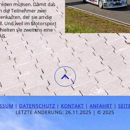
ereiten müssen. Damit das
 die Teilnehmer zwei
nkasten, der sie an die
ll. Und weil im Motorsport
rhielten sie zweitens eine
AG.
ESSUM
|
DATENSCHUTZ
|
KONTAKT
|
ANFAHRT
|
SEIT
LETZTE ÄNDERUNG: 26.11.2025 | © 2025