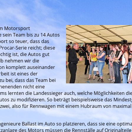
 im Motorsport
te sein Team bis zu 14 Autos
ort so teuer, dass das
rocar-Serie reicht; diese
htig ist, die Autos gut
alb nehmen wir die
on komplett auseinander
beit ist eines der
zu bei, dass das Team bei
enenden nicht eine
ms lernten die Landessieger auch, welche Möglichkeiten di
Autos zu modifizieren. So beträgt beispielsweise das Mindes
on zwei, also für Rennwagen mit einem Hubraum von maximal
genieure Ballast im Auto so platzieren, dass sie eine optima
tzanlage des Motors müssen die Rennställe auf Originalteile