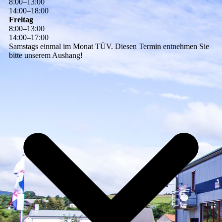
8
:
00
–
13
:
00
14
:
00
–
18
:
00
Freitag
8
:
00
–
13
:
00
14
:
00
–
17
:
00
Samstags einmal im Monat TÜV. Diesen Termin entnehmen Sie
bitte unserem Aushang!