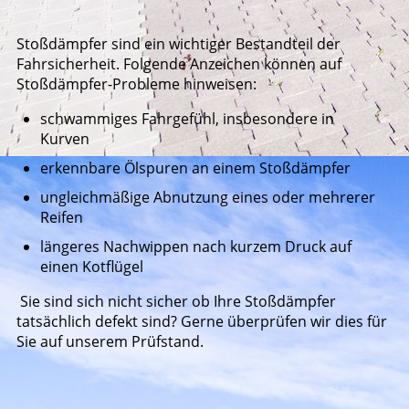
Stoßdämpfer sind ein wichtiger Bestandteil der
Fahrsicherheit. Folgende Anzeichen können auf
Stoßdämpfer-Probleme hinweisen:
schwammiges Fahrgefühl, insbesondere in
Kurven
erkennbare Ölspuren an einem Stoßdämpfer
ungleichmäßige Abnutzung eines oder mehrerer
Reifen
längeres Nachwippen nach kurzem Druck auf
einen Kotflügel
Sie sind sich nicht sicher ob Ihre Stoßdämpfer
tatsächlich defekt sind? Gerne überprüfen wir dies für
Sie auf unserem Prüfstand.