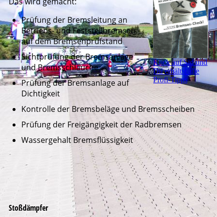
Das wird gemacht:
Prüfung der Bremsleitung an
Betriebs- und Feststellbremsen
auf dem Bremsenprüfstand
Sichtprüfung der Bremsanlage
Klick auf Sid und
und Bremsschläuche
Du erhältst alle
Profi-Tipps
Prüfung der Bremsanlage auf
Dichtigkeit
Kontrolle der Bremsbeläge und Bremsscheiben
Prüfung der Freigängigkeit der Radbremsen
Wassergehalt Bremsflüssigkeit
Stoßdämpfer